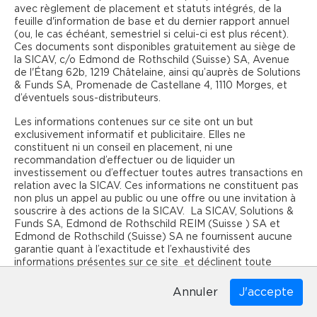
AOÛT 2025
avec règlement de placement et statuts intégrés, de la
398.7 millions pour le
feuille d'information de base et du dernier rapport annuel
compartiment ERRES-Swiss.
(ou, le cas échéant, semestriel si celui-ci est plus récent).
Ces documents sont disponibles gratuitement au siège de
la SICAV, c/o Edmond de Rothschild (Suisse) SA, Avenue
de l'Étang 62b, 1219 Châtelaine, ainsi qu’auprès de Solutions
& Funds SA, Promenade de Castellane 4, 1110 Morges, et
Augmentation de capital de 56.5
MARS 2025
d’éventuels sous-distributeurs.
Mio CHF pour ERRES -
Commercial Income (ERRESCI)
Les informations contenues sur ce site ont un but
exclusivement informatif et publicitaire. Elles ne
constituent ni un conseil en placement, ni une
recommandation d’effectuer ou de liquider un
investissement ou d’effectuer toutes autres transactions en
Lancement réussi du
JUILLET 2024
relation avec la SICAV. Ces informations ne constituent pas
compartiment ERRES -
non plus un appel au public ou une offre ou une invitation à
souscrire à des actions de la SICAV. La SICAV, Solutions &
Commercial Income (ERRESCI)
Funds SA, Edmond de Rothschild REIM (Suisse ) SA et
avec une première levée de CHF
Edmond de Rothschild (Suisse) SA ne fournissent aucune
54.4 millions de fonds propres.
garantie quant à l’exactitude et l’exhaustivité des
informations présentes sur ce site et déclinent toute
responsabilité pour les pertes qui pourraient résulter de
l’utilisation de ces informations. Les informations présentes
Annuler
sur ce site reflètent les opinions de la SICAV. Il est
Autorisation de la FINMA du
MAI 2024
recommandé d’examiner avec un conseiller financier