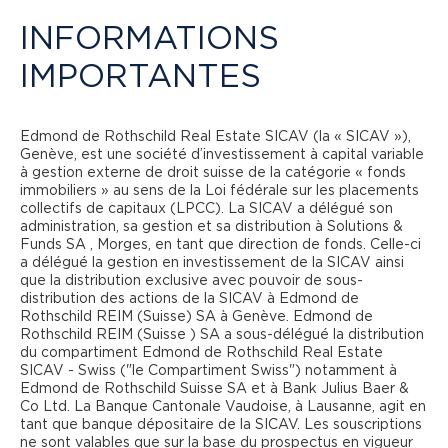
INFORMATIONS
REAL ESTATE SICAV
IMPORTANTES
Edmond de Rothschild Real Estate SICAV (la « SICAV »),
DATES CLEFS DE LA 1ÈRE
Genève, est une société d’investissement à capital variable
à gestion externe de droit suisse de la catégorie « fonds
SICAV IMMOBILIÈRE
immobiliers » au sens de la Loi fédérale sur les placements
collectifs de capitaux (LPCC). La SICAV a délégué son
SUISSE
administration, sa gestion et sa distribution à Solutions &
Funds SA , Morges, en tant que direction de fonds. Celle-ci
a délégué la gestion en investissement de la SICAV ainsi
que la distribution exclusive avec pouvoir de sous-
distribution des actions de la SICAV à Edmond de
Rothschild REIM (Suisse) SA à Genève. Edmond de
Augmentation de capital de 58.0
NOVEMBRE 2025
Rothschild REIM (Suisse ) SA a sous-délégué la distribution
Mio CHF pour ERRES -
du compartiment Edmond de Rothschild Real Estate
Commercial Income (ERRES-CI)
SICAV - Swiss ("le Compartiment Swiss") notamment à
Edmond de Rothschild Suisse SA et à Bank Julius Baer &
Co Ltd. La Banque Cantonale Vaudoise, à Lausanne, agit en
tant que banque dépositaire de la SICAV. Les souscriptions
ne sont valables que sur la base du prospectus en vigueur
Augmentation de capital de CHF