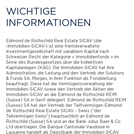
WICHTIGE
REAL ESTATE SICAV
INFORMATIONEN
Edmond de Rothschild Real Estate SICAV (die
STRATEGIE
‹Immobilien-SICAV›) ist eine fremdverwaltete
Investmentgesellschaft mit variablem Kapital nach
Schweizer Recht der Kategorie « Immobilienfonds » im
Edmond de Rothschild Real Estate SICAV – Swiss
Sinne des Bundesgesetzes über die kollektiven
investiert in Immobilien innerhalb der ganzen Schweiz,
Kapitalanlagen (KAG). Die Immobilien-SICAV hat ihre
wobei der Schwerpunkt auf dem Romandie,
Administration, die Leitung und den Vertrieb der Solutions
& Funds SA, Morges, in ihrer Funktion als Fondsleitung
insbesondere dem Kanton Genf, liegt.
beauftragt. Diese hat die Vermögensverwaltung der
Immobilien-SICAV sowie den Vertrieb der Aktien der
Die Anlagestrategie des Fonds zielt auf die
Immobilien-SICAV an die Edmond de Rothschild REIM
nachhaltige Erwirtschaftung von Mieterträgen aus den
(Suisse) SA in Genf delegiert. Edmond de Rothschild REIM
gehaltenen Immobilien, ergänzt durch Kapitalgewinne
(Suisse) SA hat den Vertrieb der Teilfvermögen Edmond
aus einer mehrwertorientierten Anlagestrategie ab.
de Rothschild Real Estate SICAV - Swiss ("der
Teilvermögen Swiss") hauptsachlich an Edmond de
Rothschild (Suisse) SA und an die Bank Julius Baer & Co
Das Portfolio ist in erster Linie auf
Ltd übertragen. Die Banque Cantonale Vaudoise in
Wohnliegenschaften ausgerichtet (65%), in zweiter
Lausanne handelt als Depotbank der Immobilien-SICAV.