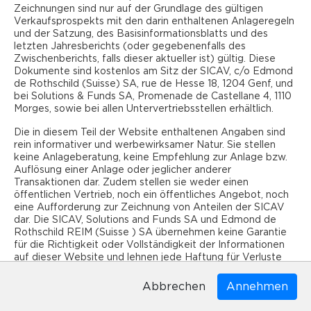
Priorität wird in Geschäftsliegenschaften investiert.
Zeichnungen sind nur auf der Grundlage des gültigen
Verkaufsprospekts mit den darin enthaltenen Anlageregeln
Die Strategie baut auf drei Anlagekategorien auf
und der Satzung, des Basisinformationsblatts und des
letzten Jahresberichts (oder gegebenenfalls des
Wohnliegenschaften: zentral gelegene Liegenschaften mit
Zwischenberichts, falls dieser aktueller ist) gültig. Diese
nachhaltigen Mieterträgen und wenig Unterhaltsbedarf
Dokumente sind kostenlos am Sitz der SICAV, c/o Edmond
de Rothschild (Suisse) SA, rue de Hesse 18, 1204 Genf, und
sowie Neubauten in peripheren Regionen
bei Solutions & Funds SA, Promenade de Castellane 4, 1110
Wohnliegenschaften mit Wertschöpfungspotenzial:
Morges, sowie bei allen Untervertriebsstellen erhältlich.
Liegenschaften mit grösserem Instandsetzungsbedarf,
Nutzungsänderungen (von Geschäfts- zu Wohnflächen)
Die in diesem Teil der Website enthaltenen Angaben sind
bzw. Beteiligung an Bauprojekten
rein informativer und werbewirksamer Natur. Sie stellen
keine Anlageberatung, keine Empfehlung zur Anlage bzw.
Geschäftsliegenschaften: zentral gelegene Immobilien mit
Auflösung einer Anlage oder jeglicher anderer
langfristigen Mietverträgen und nachhaltigen Mieterträgen.
Transaktionen dar. Zudem stellen sie weder einen
öffentlichen Vertrieb, noch ein öffentliches Angebot, noch
Die Grösse der einzelnen Objekte bewegt sich
eine Aufforderung zur Zeichnung von Anteilen der SICAV
zwischen CHF 5 Mio. und CHF 60 Mio. mit einer breiten
dar. Die SICAV, Solutions and Funds SA und Edmond de
Rothschild REIM (Suisse ) SA übernehmen keine Garantie
Streuung über 150 Objekte.
für die Richtigkeit oder Vollständigkeit der Informationen
auf dieser Website und lehnen jede Haftung für Verluste
Der maximal erlaubte Fremdkapital (LTV) liegt bei 33%
ab, die sich aus der Nutzung dieser Informationen ergeben
und der Fonds bewegt sich in der Regel zwischen 20%
könnten. Die Informationen auf dieser Website geben die
Abbrechen
und 30%. Die Gläubiger sind gut diversifiziert, ebenso
Meinung der SICAV wieder. Es wird empfohlen, den Inhalt
die Laufzeiten der Hypotheken.
der bereitgestellten Informationen mit einem unabhängigen