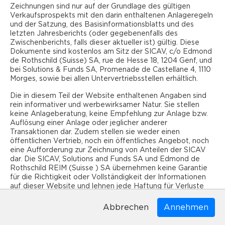
direkte Bundessteuer bei einer SICAV 4,25%, bei
Zeichnungen sind nur auf der Grundlage des gültigen
juristischen Personen 8,5% und bei Privaten 11,5%.
Verkaufsprospekts mit den darin enthaltenen Anlageregeln
und der Satzung, des Basisinformationsblatts und des
letzten Jahresberichts (oder gegebenenfalls des
Zudem haben die Aktionäre einer SICAV auf die
Zwischenberichts, falls dieser aktueller ist) gültig. Diese
Immobilien keine Vermögenssteuer zu entrichten, da
Dokumente sind kostenlos am Sitz der SICAV, c/o Edmond
dieser Vermögensteil nicht besteuert wird.
de Rothschild (Suisse) SA, rue de Hesse 18, 1204 Genf, und
bei Solutions & Funds SA, Promenade de Castellane 4, 1110
Nur das bewegliche Vermögen und die entsprechenden
Morges, sowie bei allen Untervertriebsstellen erhältlich.
Erträge werden auf Ebene des Anlegers besteuert.
Die in diesem Teil der Website enthaltenen Angaben sind
Ebenfalls werden Gebäude im Besitz von
rein informativer und werbewirksamer Natur. Sie stellen
Immobiliengesellschaften (indirekter Besitz) für
keine Anlageberatung, keine Empfehlung zur Anlage bzw.
Anleger als steuerbare bewegliche Vermögen
Auflösung einer Anlage oder jeglicher anderer
betrachtet.
Transaktionen dar. Zudem stellen sie weder einen
öffentlichen Vertrieb, noch ein öffentliches Angebot, noch
ERRES-Swiss hält einen Teil (ca. 25 %) seiner
eine Aufforderung zur Zeichnung von Anteilen der SICAV
dar. Die SICAV, Solutions and Funds SA und Edmond de
Immobilien über Gesellschaften. Dank der
Rothschild REIM (Suisse ) SA übernehmen keine Garantie
angesammelten Reserven ist der Teilfonds in der Lage,
für die Richtigkeit oder Vollständigkeit der Informationen
Dividenden auszuschütten, die für den Anleger
auf dieser Website und lehnen jede Haftung für Verluste
vollständig steuerbefreit sind.
ab, die sich aus der Nutzung dieser Informationen ergeben
könnten. Die Informationen auf dieser Website geben die
Abbrechen
Meinung der SICAV wieder. Es wird empfohlen, den Inhalt
der bereitgestellten Informationen mit einem unabhängigen