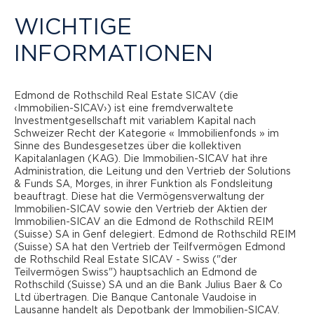
WICHTIGE
REAL ESTATE SICAV
INFORMATIONEN
Edmond de Rothschild Real Estate SICAV (die
STEUERFRAGEN
‹Immobilien-SICAV›) ist eine fremdverwaltete
Investmentgesellschaft mit variablem Kapital nach
Schweizer Recht der Kategorie « Immobilienfonds » im
Edmond de Rothschild Real Estate SICAV - Swiss hält
Sinne des Bundesgesetzes über die kollektiven
seine Immobilien hauptsächlich in eigenem Namen
Kapitalanlagen (KAG). Die Immobilien-SICAV hat ihre
(Direktbesitz). In diesem Rahmen ist der in der Schweiz
Administration, die Leitung und den Vertrieb der Solutions
& Funds SA, Morges, in ihrer Funktion als Fondsleitung
wohnhafte Anleger von der Steuer auf
beauftragt. Diese hat die Vermögensverwaltung der
Immobilienerträge befreit.
Immobilien-SICAV sowie den Vertrieb der Aktien der
Immobilien-SICAV an die Edmond de Rothschild REIM
Alle Einkünfte und Kapitalgewinne aus dem im Namen
(Suisse) SA in Genf delegiert. Edmond de Rothschild REIM
gehaltenen Immobiliengeschäft werden auf Ebene des
(Suisse) SA hat den Vertrieb der Teilfvermögen Edmond
Teilfonds besteuert. Diese Teilfonds profitieren von
de Rothschild Real Estate SICAV - Swiss ("der
Teilvermögen Swiss") hauptsachlich an Edmond de
günstigen Steuersätzen im Vergleich zu einem
Rothschild (Suisse) SA und an die Bank Julius Baer & Co
Privatanleger oder einer juristischen Person, die
Ltd übertragen. Die Banque Cantonale Vaudoise in
Immobilien besitzt. So beträgt z.B. der Satz für die
Lausanne handelt als Depotbank der Immobilien-SICAV.