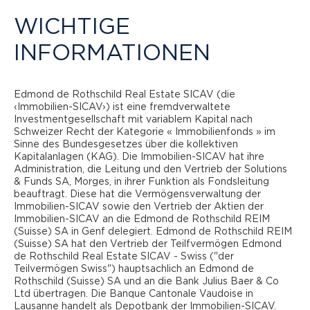
WICHTIGE
WICHTIGE
REAL ESTATE SICAV
INFORMATIONEN
INFORMATIONEN
Der Kreis der zugelassenen Anleger des Teilfonds Edmond
Edmond de Rothschild Real Estate SICAV (die
STRATEGIE
de Rothschild Real Estate SICAV - Commercial Income
‹Immobilien-SICAV›) ist eine fremdverwaltete
(“der Teilfonds Commercial Income") ist auf die
Investmentgesellschaft mit variablem Kapital nach
sogenannte "qualifizierte Anleger" beschränkt. Die
Schweizer Recht der Kategorie « Immobilienfonds » im
Der Teilfonds Edmond de Rothschild Real Estate SICAV
Dokumente der Immobilien-SICAV informieren über diese
Sinne des Bundesgesetzes über die kollektiven
– Commercial Income investiert in Gewerbeimmobilien
Beschränkungen sowie gegebenenfalls über weitere
Kapitalanlagen (KAG). Die Immobilien-SICAV hat ihre
in der Schweiz, die eine anfängliche Mietrendite
Beschränkungen des Anlegerkreises. Somit richten sich die
Administration, die Leitung und den Vertrieb der Solutions
auf dieser Website enthaltenen Informationen über den
& Funds SA, Morges, in ihrer Funktion als Fondsleitung
erwirtschaften, und zielt insbesondere darauf ab, ein
Teilfonds Commercial Income ausschließlich an Anleger, die
beauftragt. Diese hat die Vermögensverwaltung der
nachhaltiges Portfolio aufzubauen, indem Umwelt-,
in der Schweiz ansässig sind und als qualifizierte oder
Immobilien-SICAV sowie den Vertrieb der Aktien der
Sozial- und Governance-Aspekte ("ESG") in die
institutionelle Anleger im Sinne von Art. 10 Abs. 3 und 3ter
Immobilien-SICAV an die Edmond de Rothschild REIM
Bewirtschaftung des Immobilienportfolios, seine
des Bundesgesetzes über die kollektiven Kapitalanlagen
(Suisse) SA in Genf delegiert. Edmond de Rothschild REIM
Vermögenswerte und die Stakeholder integriert werden
(KAG) gelten.
(Suisse) SA hat den Vertrieb der Teilfvermögen Edmond
(Integrationsprinzip) und ein konsequenter
de Rothschild Real Estate SICAV - Swiss ("der
Indem Sie auf die Schaltfläche "Annehmen" unten klicken,
Teilvermögen Swiss") hauptsachlich an Edmond de
Ausschlussansatz verfolgt wird insbesondere durch die
bestätigen Sie, dass Sie die obige Klausel gelesen und
Rothschild (Suisse) SA und an die Bank Julius Baer & Co
Festlegung von Kriterien für die Aufnahme von Mietern.
verstanden haben, sich an ihren Inhalt halten, bestätigen,
Ltd übertragen. Die Banque Cantonale Vaudoise in
dass Sie auf diese Website in Übereinstimmung mit den
Lausanne handelt als Depotbank der Immobilien-SICAV.