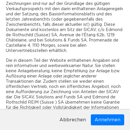
Um das oben beschriebene Anlageziel zu verfolgen,
Gesetzen und Vorschriften der Gerichtsbarkeit oder des
Zeichnungen sind nur auf der Grundlage des gültigen
investiert der Teilfonds vorwiegend in
Landes, in dem Sie Ihren Wohnsitz haben, zugreifen und
Verkaufsprospekts mit den darin enthaltenen Anlageregeln
dass Sie ein qualifizierter Anleger im Sinne von Art. 10 Abs.
Geschäftsliegenschaften mit attraktiven
und der Satzung, des Basisinformationsblatts und des
3 und 3ter des Bundesgesetzes über die kollektiven
letzten Jahresberichts (oder gegebenenfalls des
Renditeaussichten in den grossen urbanen Zentren der
Kapitalanlagen (KAG) mit Wohnsitz in der Schweiz sind.
Zwischenberichts, falls dieser aktueller ist) gültig. Diese
Schweiz und deren Agglomerationen mit attraktiven
Dokumente sind kostenlos am Sitz der SICAV, c/o Edmond
Renditeaussichten. Die Handelssektoren, auf die sich
de Rothschild (Suisse) SA, Avenue de l'Étang 62b, 1219
das Kompartiment hauptsächlich bezieht, sind moderne
Châtelaine, und bei Solutions & Funds SA, Promenade de
Büros, Kleinlogistik und Leichtindustrie, d. h. Gebäude,
Castellane 4, 1110 Morges, sowie bei allen
die für Verwaltungs-, Handwerks-, Handels-, Lager- und
Untervertriebsstellen erhältlich.
Leichtindustrieproduktionstätigkeiten bestimmt sind,
Die in diesem Teil der Website enthaltenen Angaben sind
sowie Logistikanlagen, die Ströme im Zusammenhang
rein informativer und werbewirksamer Natur. Sie stellen
mit neuen Vertriebsformen wie dem elektronischen
keine Anlageberatung, keine Empfehlung zur Anlage bzw.
Handel fördern. Dazu gehören ebenso Gebäude für die
Auflösung einer Anlage oder jeglicher anderer
Zustellung auf der letzten Meile sowie
Transaktionen dar. Zudem stellen sie weder einen
öffentlichen Vertrieb, noch ein öffentliches Angebot, noch
Betreiberimmobilien wie Seniorenresidenzen,
eine Aufforderung zur Zeichnung von Anteilen der SICAV
Studentenwohnheime, Coworking, Hotels, Para-Hotels
dar. Die SICAV, Solutions and Funds SA und Edmond de
und Vermögenswerte im Zusammenhang mit Bildung
Rothschild REIM (Suisse ) SA übernehmen keine Garantie
und Gesundheit usw.
für die Richtigkeit oder Vollständigkeit der Informationen
auf dieser Website und lehnen jede Haftung für Verluste
Der Teilfonds zielt darauf ab, Anlegern Folgendes zu
ab, die sich aus der Nutzung dieser Informationen ergeben
Abbrechen
Abbrechen
bieten:
könnten. Die Informationen auf dieser Website geben die
Meinung der SICAV wieder. Es wird empfohlen, den Inhalt